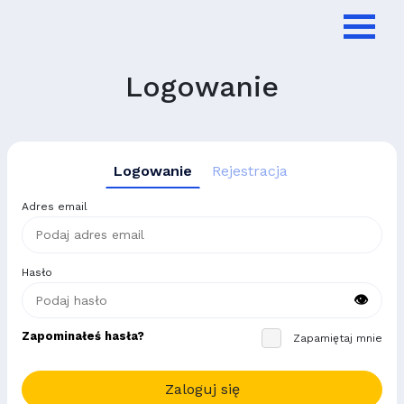
Logowanie
Logowanie
Rejestracja
Adres email
Hasło
👁
Zapominałeś hasła?
Zapamiętaj mnie
Zaloguj się